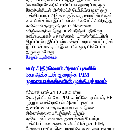
(மைக்ரோவேவ்) பொறியியல் துறையில், ஒரு
கோஆக்சியல் மிஸ்மேட்ச் டெர்மினேஷன் ஒரு
முக்கியமான அங்கமாகும். ஒரு டிரான்ஸ்மிஷன்
லைனில் உள்ள இம்பிடன்ஸ் மிஸ்மேட்ச்சிலிருந்து
எதிரொலித்துத் திரும்பும் சிக்னலை
உறிஞ்சுவதற்கு இது பயன்படுத்தப்படுகிறது.
எளிமையாகச் சொன்னால், டிரான்ஸ்மிட்டரின்
சிறப்பியல்பு இம்பிடன்ஸுக்கும் டிரான்ஸ்மிட்டரின்
இம்பிடன்ஸுக்கும் இடையில் ஒரு மிஸ்மேட்ச்
இருக்கும்போது...
மேலும் படிக்கவும்
உயர் அதிர்வெண் அமைப்புகளில்
கோஆக்சியல் குறைந்த PIM
முனையாக்கங்களின் முக்கியத்துவம்
நிர்வாகியால் 24-10-28 அன்று
கோஆக்சியல் லோ PIM டெர்மினேஷன்கள், RF
மற்றும் மைக்ரோவேவ் அமைப்புகளில்
இன்றியமையாத கூறுகளாகும். இவை
சிக்னல்களை உறிஞ்சுதல் மற்றும்
எதிரொலிப்புகளைக் குறைத்தல் போன்ற
முக்கியப் பணிகளைச் செய்கின்றன. PIM,
அல்லது பாசிவ் இன்டர்மாடுலேஷன், என்பது உயர்