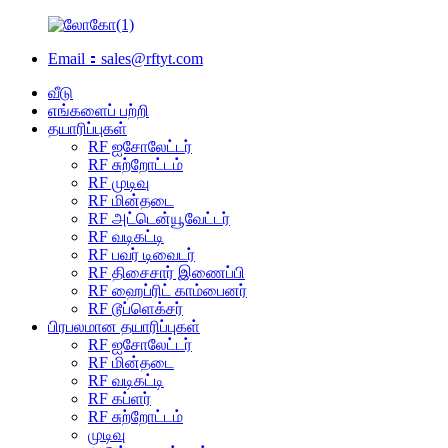
Email：sales@rftyt.com
வீடு
எங்களைப் பற்றி
தயாரிப்புகள்
RF ஐசோலேட்டர்
RF சுற்றோட்டம்
RF முடிவு
RF மின்தடை
RF அட்டென்யூவேட்டர்
RF வடிகட்டி
RF பவர் டிவைடர்
RF திசைசார் இணைப்பி
RF ஹைப்ரிட் காம்பைனர்
RF டூப்ளெக்சர்
பிரபலமான தயாரிப்புகள்
RF ஐசோலேட்டர்
RF மின்தடை
RF வடிகட்டி
RF கப்ளர்
RF சுற்றோட்டம்
முடிவு