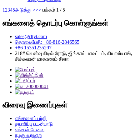
1
2
3
4
5
அடுத்து >
>>
பக்கம் 1 / 5
எங்களைத் தொடர்பு கொள்ளுங்கள்
sales@rftyt.com
தொலைபேசி: +86-816-2846565
+86 15351235297
218# வென்வு மிடில் ரோடு, ஜிங்காய் மாவட்டம், மியான்யாங்,
சிச்சுவான் மாகாணம் சீனா
விரைவு இணைப்புகள்
எங்களைப் பற்றி
தயாரிப்பு பயன்பாடு
எங்கள் சேவை
நமது வரலாறு