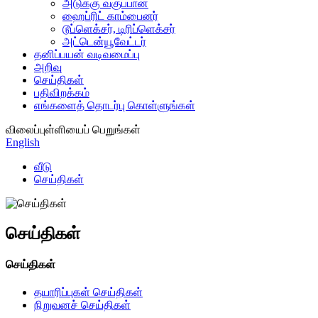
அடுக்கு வகுப்பான்
ஹைப்ரிட் காம்பைனர்
டூப்ளெக்சர், டிரிப்ளெக்சர்
அட்டென்யூவேட்டர்
தனிப்பயன் வடிவமைப்பு
அறிவு
செய்திகள்
பதிவிறக்கம்
எங்களைத் தொடர்பு கொள்ளுங்கள்
விலைப்புள்ளியைப் பெறுங்கள்
English
வீடு
செய்திகள்
செய்திகள்
செய்திகள்
தயாரிப்புகள் செய்திகள்
நிறுவனச் செய்திகள்