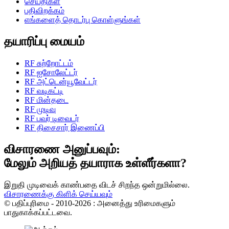
செய்திகள்
பதிவிறக்கம்
எங்களைத் தொடர்பு கொள்ளுங்கள்
தயாரிப்பு மையம்
RF சுற்றோட்டம்
RF ஐசோலேட்டர்
RF அட்டென்யூவேட்டர்
RF வடிகட்டி
RF மின்தடை
RF முடிவு
RF பவர் டிவைடர்
RF திசைசார் இணைப்பி
விசாரணை அனுப்பவும்:
மேலும் அறியத் தயாராக உள்ளீர்களா?
இறுதி முடிவைக் காண்பதை விடச் சிறந்த ஒன்றுமில்லை.
விசாரணைக்கு கிளிக் செய்யவும்
© பதிப்புரிமை - 2010-2026 : அனைத்து உரிமைகளும்
பாதுகாக்கப்பட்டவை.