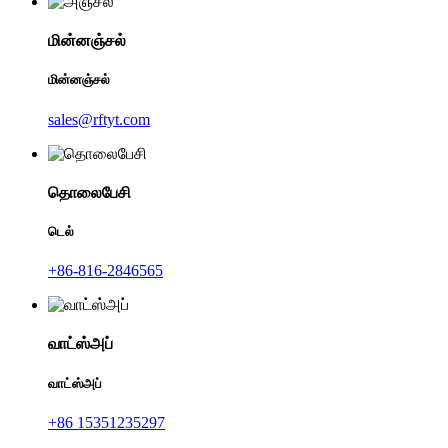
மின்னஞ்சல்
மின்னஞ்சல்
sales@rftyt.com
தொலைபேசி
டெல்
+86-816-2846565
வாட்ஸ்அப்
வாட்ஸ்அப்
+86 15351235297