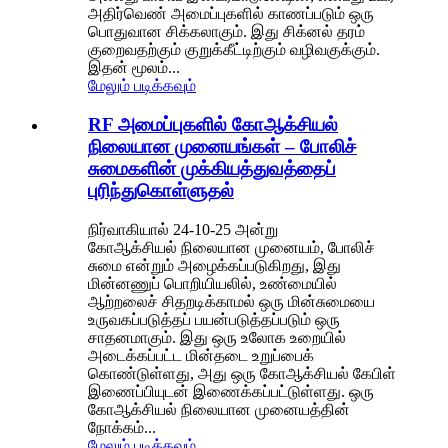
அதிர்வெண் அமைப்புகளில் காணப்படும் ஒரு
பொதுவான சிக்கலாகும். இது சிக்னல் தரம்
குறைவதற்கும் குறுக்கீட்டிற்கும் வழிவகுக்கும்.
இதன் மூலம்...
மேலும் படிக்கவும்
RF அமைப்புகளில் கோஆக்சியல்
நிலையான முனையங்கள் – போலிச்
சுமைகளின் முக்கியத்துவத்தைப்
புரிந்துகொள்ளுதல்
நிர்வாகியால் 24-10-25 அன்று
கோஆக்சியல் நிலையான முனையம், போலிச்
சுமை என்றும் அழைக்கப்படுகிறது, இது
மின்னணுப் பொறியியலில், உண்மையில்
ஆற்றலைச் சிதறடிக்காமல் ஒரு மின்சுமையை
உருவகப்படுத்தப் பயன்படுத்தப்படும் ஒரு
சாதனமாகும். இது ஒரு உலோக உறையில்
அடைக்கப்பட்ட மின்தடை உறுப்பைக்
கொண்டுள்ளது, அது ஒரு கோஆக்சியல் கேபிள்
இணைப்பியுடன் இணைக்கப்பட்டுள்ளது. ஒரு
கோஆக்சியல் நிலையான முனையத்தின்
நோக்கம்...
மேலும் படிக்கவும்